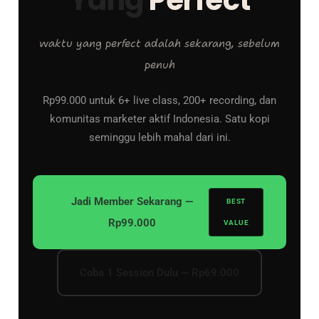
waktu yang perfect adalah sekarang, sebelum
penuh
Rp99.000 untuk 6+ live class, 200+ recording, dan
komunitas marketer aktif Indonesia. Satu kopi
seminggu lebih mahal dari ini.
Jadi Member Sekarang —
BEST
Rp99.000
VALUE
Coba 1 Session Dulu — Rp69.000