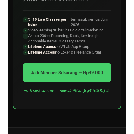
5–10 Live Classes per
termasuk semua Juni
✓
bulan
2026
Video learning 30 hari basic digital marketing
✓
Akses 200++ Recording, Deck, Key Insight,
✓
Actionable Items, Glossary Terms
Lifetime Access
to WhatsApp Group
✓
Lifetime Access
to Loker & Freelance Ordal
✓
Jadi Member Sekarang — Rp99.000
vs 6 sesi satuan = hemat 76% (Rp315.000) 🎉