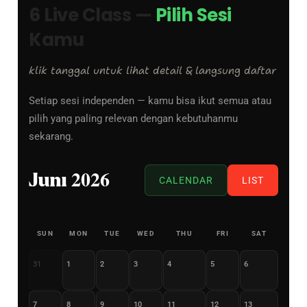
6 Live Class —
Pilih Sesi
Kamu
klik tanggal untuk lihat detail & langsung daftar
Setiap sesi independen — kamu bisa ikut semua atau
pilih yang paling relevan dengan kebutuhanmu
sekarang.
Juni 2026
CALENDAR
LIST
SUN
MON
TUE
WED
THU
FRI
SAT
31
1
2
3
4
5
6
7
8
9
10
11
12
13