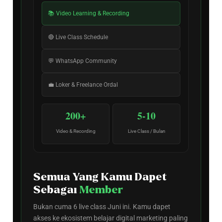
📚 Video Learning & Recording
🔴 Live Class Schedule
💬 WhatsApp Community
💼 Loker & Freelance Ordal
200+
5-10
Video & Recording
Live Class / Bulan
Semua Yang Kamu Dapet
Sebagai
Member
Bukan cuma 6 live class Juni ini. Kamu dapet
akses ke ekosistem belajar digital marketing paling