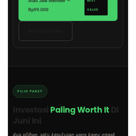
Atau Jadi Member —
BEST
Rp99.000
VALUE
Beli Single Class
PILIH PAKET
Investasi
Paling Worth It
Di
Juni Ini
dua pilihan, satu keputusan yang kamu nggak