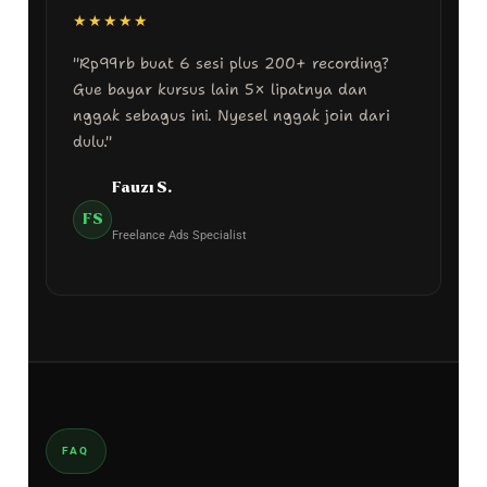
★★★★★
"Rp99rb buat 6 sesi plus 200+ recording?
Gue bayar kursus lain 5× lipatnya dan
nggak sebagus ini. Nyesel nggak join dari
dulu."
Fauzi S.
FS
Freelance Ads Specialist
FAQ