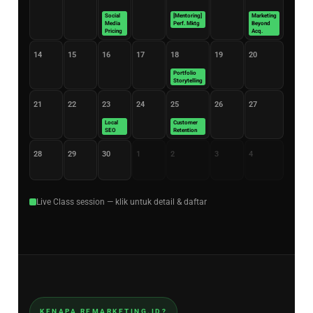
Social
[Mentoring]
Marketing
Media
Perf. Mktg
Beyond
Pricing
Acq.
14
15
16
17
18
19
20
Portfolio
Storytelling
21
22
23
24
25
26
27
Local
Customer
SEO
Retention
28
29
30
1
2
3
4
Live Class session — klik untuk detail & daftar
KENAPA REMARKETING.ID?