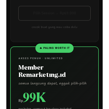
Pilih Session → Rp69.000
cocok buat yang mau coba dulu
🔥 PALING WORTH IT
AKSES PENUH · UNLIMITED
Member
Remarketing.id
semua langsung dapet, nggak pilih-pilih
99K
Rp
per bulan · semua 6 live class included