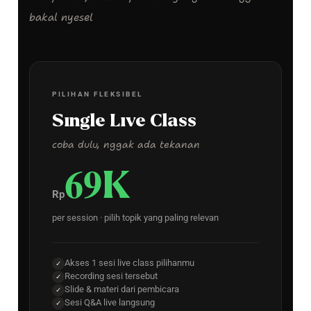
bakal nyesel
PILIHAN FLEKSIBEL
Single Live Class
coba dulu, nggak ada tekanan
69K
Rp
per session · pilih topik yang paling relevan
Akses 1 sesi live class pilihanmu
✓
Recording sesi tersebut
✓
Slide & materi dari pembicara
✓
Sesi Q&A live langsung
✓