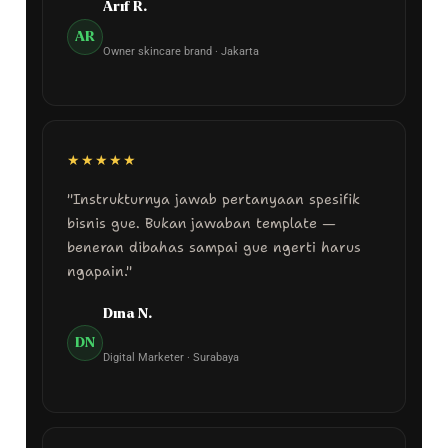
Arif R.
AR
Owner skincare brand · Jakarta
★★★★★
"Instrukturnya jawab pertanyaan spesifik
bisnis gue. Bukan jawaban template —
beneran dibahas sampai gue ngerti harus
ngapain."
Dina N.
DN
Digital Marketer · Surabaya