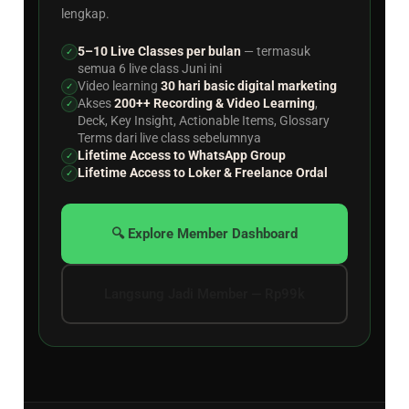
lengkap.
5–10 Live Classes per bulan
— termasuk
✓
semua 6 live class Juni ini
Video learning
30 hari basic digital marketing
✓
Akses
200++ Recording & Video Learning
,
✓
Deck, Key Insight, Actionable Items, Glossary
Terms dari live class sebelumnya
Lifetime Access to WhatsApp Group
✓
Lifetime Access to Loker & Freelance Ordal
✓
🔍 Explore Member Dashboard
Langsung Jadi Member — Rp99k