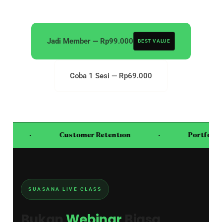
Jadi Member — Rp99.000
BEST VALUE
Coba 1 Sesi — Rp69.000
·
Customer Retention
·
Portfolio S
SUASANA LIVE CLASS
Bukan
Webinar
Biasa