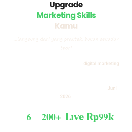
Upgrade
Marketing Skills
Kamu
…langsung dari yang praktek, bukan sekadar
teori
Bukan webinar biasa. 6 live class
digital marketing
yang intensif, interactive, dan langsung bisa kamu
terapkan. Dari SEO, copywriting, customer retention,
sampai performance marketing — semua di
Juni
2026
.
6
200+
Live
Rp99k
Live Sessions
Video Learning
Q&A Langsung
Semua Sesi