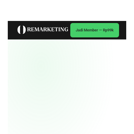
Jadi Member — Rp99k